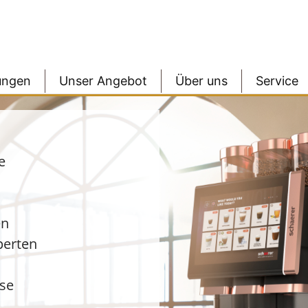
ungen
Unser Angebot
Über uns
Service
e
en
perten
sse