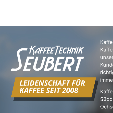
Kaffe
Kaffe
unse
Kunde
richt
immer
Kaffe
Südde
Ochse