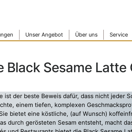
ungen
Unser Angebot
Über uns
Service
e Black Sesame Latte 
 ist der beste Beweis dafür, dass nicht jeder 
hichte, einem tiefen, komplexen Geschmacksprof
 Sie bietet eine köstliche, (auf Wunsch) koffein
as durch gerösteten Sesam entsteht, macht das 
fés und Restaurants bietet die Black Sesame La