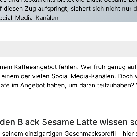
iesen Zug aufspringt, sichert sich nicht nur 
Social-Media-Kanälen
me Latte wissen sollten
einem Kaffeeangebot fehlen. Wer früh genug au
f einem der vielen Social Media-Kanälen. Doch
es Gesundheitselixier
Café im Angebot haben, um daran teilzuhaben?
und nussig
ährstoffreicher
bereitet werden
r den Black Sesame Latte wissen so
seinem einzigartigen Geschmacksprofil – hier 