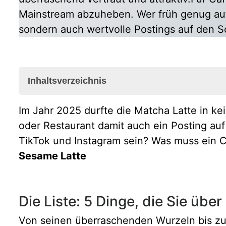
Mainstream abzuheben. Wer früh genug auf d
sondern auch wertvolle Postings auf den 
Inhaltsverzeichnis
Die Liste: 5 Dinge, die Sie über den Black Sesa
Im Jahr 2025 durfte die Matcha Latte in k
1. Es ist (normalerweise) kein Kaffee
oder Restaurant damit auch ein Posting au
2. Er ist mehr als nur ein Trend – er ist ein alt
TikTok und Instagram sein? Was muss ein 
3. Sein Geschmack ist überraschend komplex 
Sesame Latte
4. Nicht jeder Sesam ist gleich: Schwarz ist n
5. So einfach kann ein Black Sesame Latte zu
Fazit: Ein Trend mit Substanz?
Die Liste: 5 Dinge, die Sie übe
Von seinen überraschenden Wurzeln bis zu 