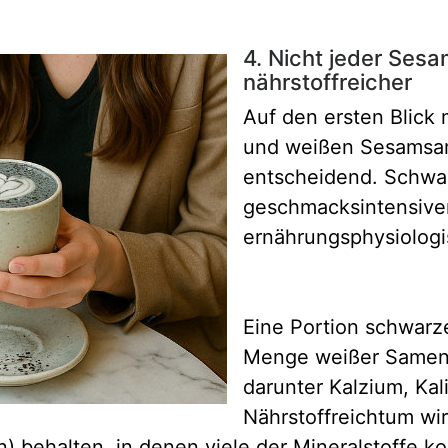
4. Nicht jeder Sesam
nährstoffreicher
Auf den ersten Blick
und weißen Sesamsame
entscheidend. Schwar
geschmacksintensiver
ernährungsphysiologi
Eine Portion schwarz
Menge weißer Samen d
darunter Kalzium, Ka
Nährstoffreichtum wir
behalten, in denen viele der Mineralstoffe kon