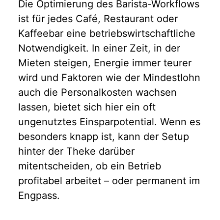
Die Optimierung des Barista-Workflows
Wirtschaftsfaktor
ist für jedes Café, Restaurant oder
Der Red-Flag-Selbsttest
Kaffeebar eine betriebswirtschaftliche
Technologie als Entlastung, nicht als Ersatz
Notwendigkeit. In einer Zeit, in der
IoT & Echtzeitkontrolle
Fazit
Mieten steigen, Energie immer teurer
wird und Faktoren wie der Mindestlohn
auch die Personalkosten wachsen
lassen, bietet sich hier ein oft
ungenutztes Einsparpotential. Wenn es
besonders knapp ist, kann der Setup
hinter der Theke darüber
mitentscheiden, ob ein Betrieb
profitabel arbeitet – oder permanent im
Engpass.