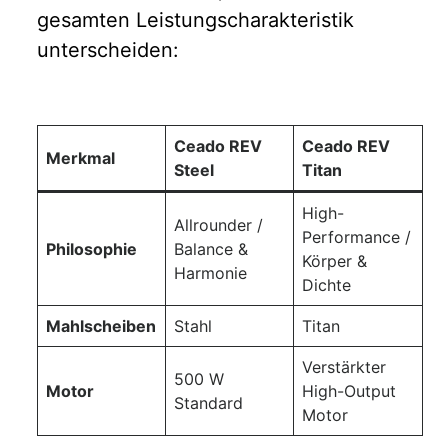
gesamten Leistungscharakteristik
unterscheiden:
Ceado REV
Ceado REV
Merkmal
Steel
Titan
High-
Allrounder /
Performance /
Philosophie
Balance &
Körper &
Harmonie
Dichte
Mahlscheiben
Stahl
Titan
Verstärkter
500 W
Motor
High-Output
Standard
Motor