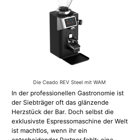
Die Unterschiede im Detail: REV Steel vs.
REV Titan
Welche Mühle für welches Konzept?
Wartung und Ergonomie zu Ende gedacht
Das KaffeeTechnik Seubter-Fazit für
Kaffeeprofis
Die Ceado REV Steel mit WAM
In der professionellen Gastronomie ist
der Siebträger oft das glänzende
Herzstück der Bar. Doch selbst die
exklusivste Espressomaschine der Welt
ist machtlos, wenn ihr ein
entscheidender Partner fehlt: eine