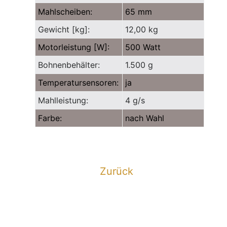
Mahlscheiben:
65 mm
Gewicht [kg]:
12,00 kg
Motorleistung [W]:
500 Watt
Bohnenbehälter:
1.500 g
Temperatursensoren:
ja
Mahlleistung:
4 g/s
Farbe:
nach Wahl
Zurück