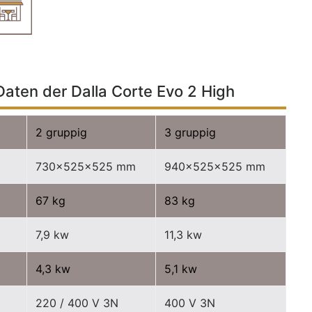
aten der Dalla Corte Evo 2 High
2 gruppig
3 gruppig
730x525x525 mm
940x525x525 mm
67 kg
83 kg
7,9 kw
11,3 kw
4,3 kw
5,1 kw
220 / 400 V 3N
400 V 3N