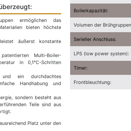
überzeugt:
Boilerkapazität:
ruppen ermöglichen das
Volumen der Brühgruppen
aterialien bieten höchste
Serieller Anschluss:
eistet äußerst konstante
LPS (low power system):
patentierten Multi-Boiler-
eratur in 0,1°C-Schritten
Timer:
fe und ein durchdachtes
Frontbleuchtung:
infache Handhabung und
nergie, sondern besteht aus
serführenden Teile sind aus
rtigt.
ausreichend Platz unter den