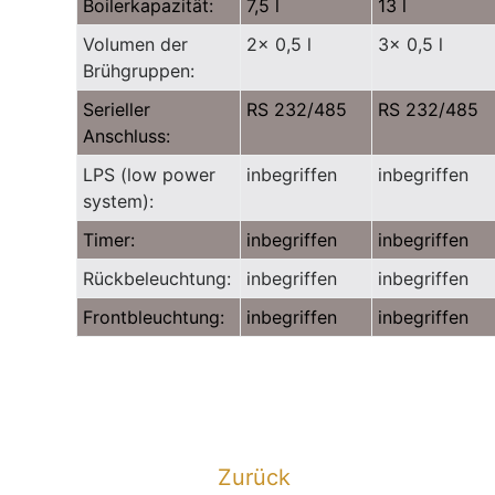
Boilerkapazität:
7,5 l
13 l
Volumen der
2x 0,5 l
3x 0,5 l
Brühgruppen:
Serieller
RS 232/485
RS 232/485
Anschluss:
LPS (low power
inbegriffen
inbegriffen
system):
Timer:
inbegriffen
inbegriffen
Rückbeleuchtung:
inbegriffen
inbegriffen
Frontbleuchtung:
inbegriffen
inbegriffen
Zurück