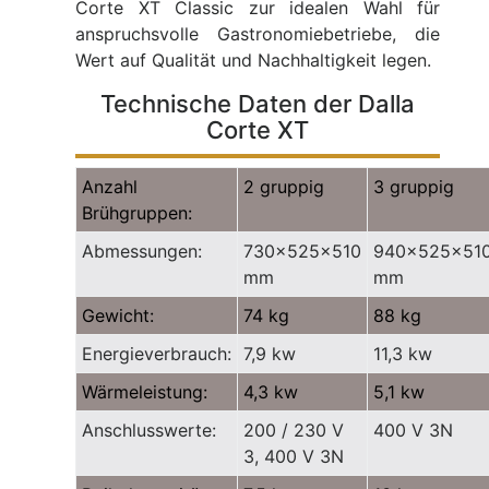
Corte XT Classic zur idealen Wahl für
anspruchsvolle Gastronomiebetriebe, die
Wert auf Qualität und Nachhaltigkeit legen.
Technische Daten der Dalla
Corte XT
Anzahl
2 gruppig
3 gruppig
Brühgruppen:
Abmessungen:
730x525x510
940x525x51
mm
mm
Gewicht:
74 kg
88 kg
Energieverbrauch:
7,9 kw
11,3 kw
Wärmeleistung:
4,3 kw
5,1 kw
Anschlusswerte:
200 / 230 V
400 V 3N
3, 400 V 3N