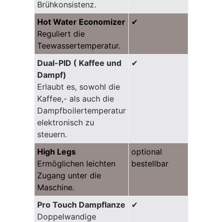
Brühkonsistenz.
Hot Water Economizer
✔
Reguliert die
Teewassertemperatur.
Dual-PID ( Kaffee und
✔
Dampf)
Erlaubt es, sowohl die
Kaffee,- als auch die
Dampfboilertemperatur
elektronisch zu
steuern.
High Legs
optional
Ermöglichen leichten
bestellbar
Zugang unter die
Maschine.
Pro Touch Dampflanze
✔
Doppelwandige