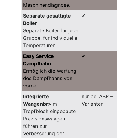
Maschinendiagnose.
Separate gesättigte
✔
Boiler
Separate Boiler für jede
Gruppe, für individuelle
Temperaturen.
Easy Service
✔
Dampfhahn
Ermöglich die Wartung
des Dampfhahns von
vorne.
Integrierte
nur bei ABR –
Waagenbr>
Im
Varianten
Tropfblech eingebaute
Präzisionswaagen
führen zur
Verbesserung der