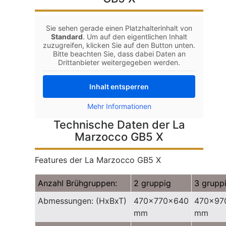
Sie sehen gerade einen Platzhalterinhalt von
Standard
. Um auf den eigentlichen Inhalt
zuzugreifen, klicken Sie auf den Button unten.
Bitte beachten Sie, dass dabei Daten an
Drittanbieter weitergegeben werden.
Inhalt entsperren
Mehr Informationen
Technische Daten der La
Marzocco GB5 X
Features der La Marzocco GB5 X
Anzahl Brühgruppen:
2 gruppig
3 grupp
Abmessungen: (HxBxT)
470x770x640
470x97
mm
mm