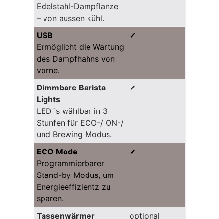
Edelstahl-Dampflanze
– von aussen kühl.
USB
✔
Ermöglicht die Wartung
des Dampfhahns von
vorne.
Dimmbare Barista
✔
Lights
LED´s wählbar in 3
Stunfen für ECO-/ ON-/
und Brewing Modus.
ECO Mode
✔
Programmierbarer
Stand-by Modus, um
Energieeffizientz zu
sparen.
Tassenwärmer
optional