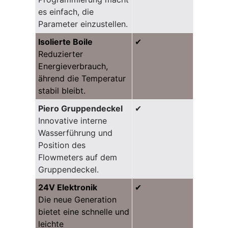
es einfach, die
Parameter einzustellen.
Isolierte Boile
✔
Reduzierter
Energieverbrauch,
ährend die Temperatur
stabil bleibt.
Piero Gruppendeckel
✔
Innovative interne
Wasserführung und
Position des
Flowmeters auf dem
Gruppendeckel.
24V Elektronik
✔
Die neue Generation
bietet eine schnelle und
leichte