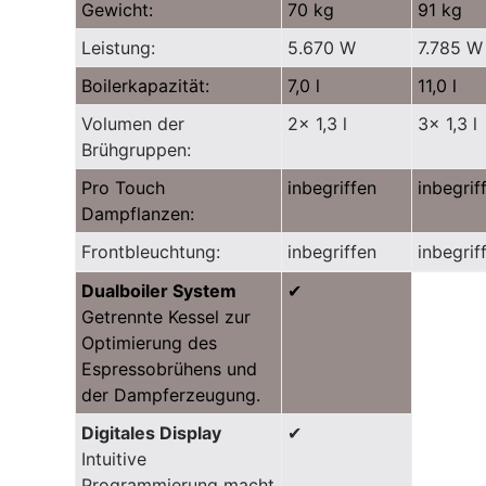
Gewicht:
70 kg
91 kg
Leistung:
5.670 W
7.785 W
Boilerkapazität:
7,0 l
11,0 l
Volumen der
2x 1,3 l
3x 1,3 l
Brühgruppen:
Pro Touch
inbegriffen
inbegrif
Dampflanzen:
Frontbleuchtung:
inbegriffen
inbegrif
Dualboiler System
✔
Getrennte Kessel zur
Optimierung des
Espressobrühens und
der Dampferzeugung.
Digitales Display
✔
Intuitive
Programmierung macht