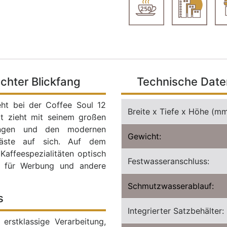
echter Blickfang
Technische Daten
teht bei der Coffee Soul 12
Breite x Tiefe x Höhe (mm
at zieht mit seinem großen
sungen und den modernen
Gewicht:
 Gäste auf sich. Auf dem
affeespezialitäten optisch
Festwasseranschluss:
ch für Werbung und andere
Schmutzwasserablauf:
s
Integrierter Satzbehälter:
erstklassige Verarbeitung,