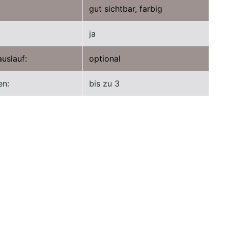
gut sichtbar, farbig
ja
uslauf:
optional
en:
bis zu 3