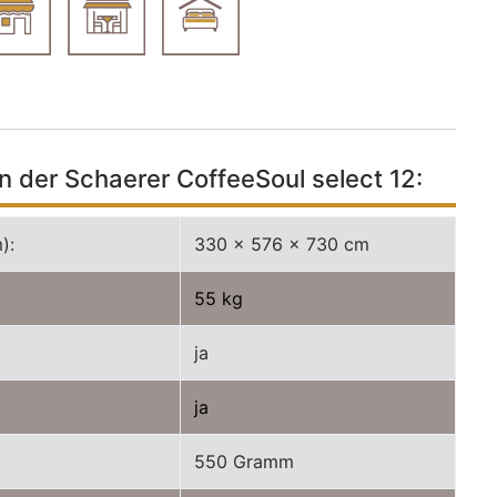
 der Schaerer CoffeeSoul select 12:
):
330 x 576 x 730 cm
55 kg
ja
ja
550 Gramm