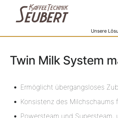
Unsere Lös
Twin Milk System m
Ermöglicht übergangsloses Zube
Konsistenz des Milchschaums fü
Powersteam und Supersteam, u