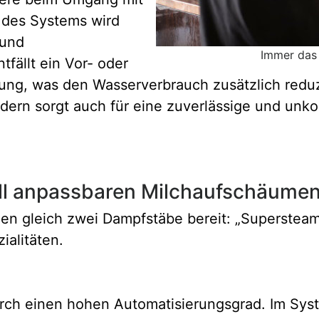
 des Systems wird
 und
Immer das 
fällt ein Vor- oder
ng, was den Wasserverbrauch zusätzlich reduz
dern sorgt auch für eine zuverlässige und unk
ell anpassbaren Milchaufschäume
 gleich zwei Dampfstäbe bereit: „Supersteam“ 
alitäten.
rch einen hohen Automatisierungsgrad. Im Sy