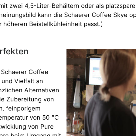
it mit zwei 4,5-Liter-Behältern oder als platzsp
cheinungsbild kann die Schaerer Coffee Skye o
 höheren Beistellkühleinheit passt.)
rfekten
 Schaerer Coffee
 und Vielfalt an
nzlichen Alternativen
ie Zubereitung von
m, feinporigem
emperatur von 50 °C
ntwicklung von Pure
ndere beim Umgang mit